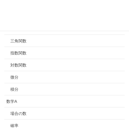
式と証明
複素数と高次方程式
図形と方程式
三角関数
指数関数
対数関数
微分
積分
数学A
場合の数
確率