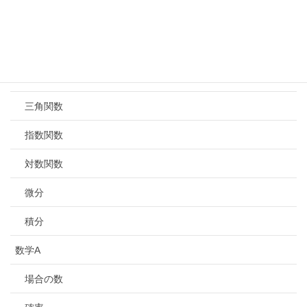
式と証明
複素数と高次方程式
図形と方程式
三角関数
指数関数
対数関数
微分
積分
数学A
場合の数