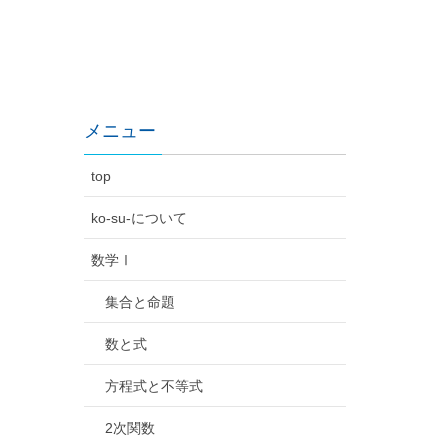
メニュー
top
ko-su-について
数学Ⅰ
集合と命題
数と式
方程式と不等式
2次関数