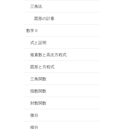
三角比
図形の計量
数学Ⅱ
式と証明
複素数と高次方程式
図形と方程式
三角関数
指数関数
対数関数
微分
積分