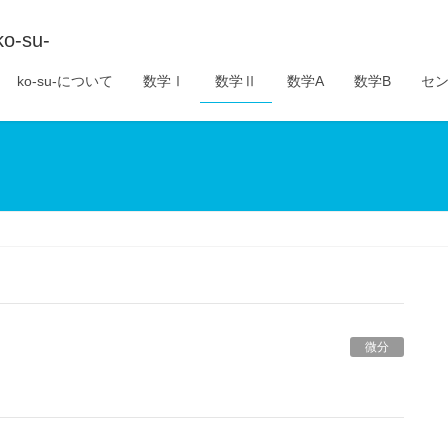
su-
ko-su-について
数学Ⅰ
数学Ⅱ
数学A
数学B
セン
微分