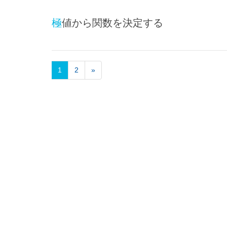
極値から関数を決定する
1
2
»