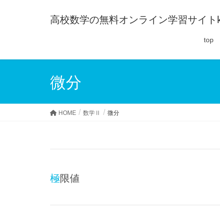
高校数学の無料オンライン学習サイトko-
top
微分
HOME
数学Ⅱ
微分
極限値