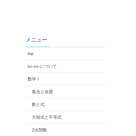
メニュー
top
ko-su-について
数学Ⅰ
集合と命題
数と式
方程式と不等式
2次関数