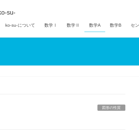
su-
ko-su-について
数学Ⅰ
数学Ⅱ
数学A
数学B
セン
図形の性質