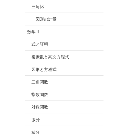
三角比
図形の計量
数学Ⅱ
式と証明
複素数と高次方程式
図形と方程式
三角関数
指数関数
対数関数
微分
積分