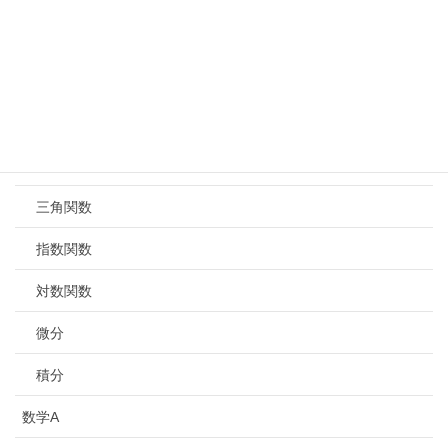
数学Ⅱ
式と証明
複素数と高次方程式
図形と方程式
三角関数
指数関数
対数関数
微分
積分
数学A