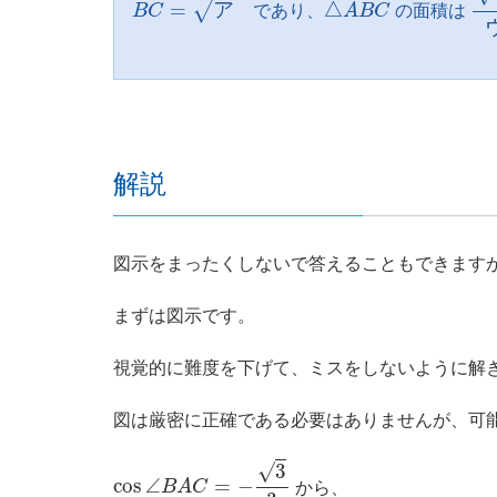
△
A
B
C
√
=
ア
△
B
C
であり、
A
B
C
の面積は
解説
図示をまったくしないで答えることもできます
まずは図示です。
視覚的に難度を下げて、ミスをしないように解
図は厳密に正確である必要はありませんが、可
cos
∠
B
A
C
=
−
3
3
√
3
cos
∠
=
−
B
A
C
から、