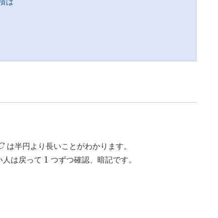
積は
C
C
は半円より長いことがわかります。
1
1
い人は戻って
つずつ確認、暗記です。