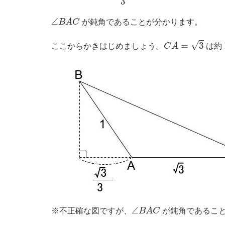
3
∠
B
A
C
∠
B
A
C
が鈍角であることが分かります。
C
A
=
3
√
=
3
ここからかきはじめましょう。
C
A
は約
∠
B
A
C
∠
※不正確な図ですが、
B
A
C
が鈍角であるこ