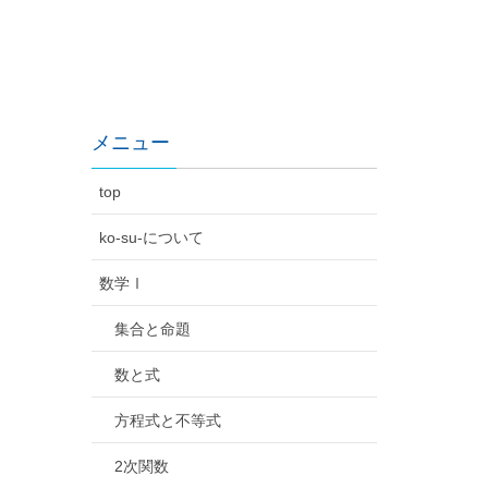
メニュー
top
ko-su-について
数学Ⅰ
集合と命題
数と式
方程式と不等式
2次関数