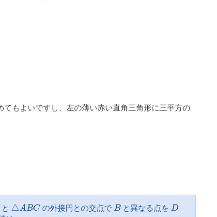
めてもよいですし、左の薄い赤い直角三角形に三平方の
△
A
B
C
B
D
△
と
A
B
C
の外接円との交点で
B
と異なる点を
D