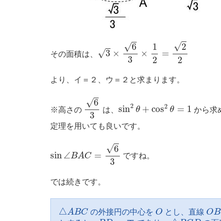
3
×
6
3
×
1
2
=
2
2
√
√
6
2
1
√
3
×
×
=
その面積は、
3
2
2
より、イ＝２、ウ＝２と求まります。
6
3
√
6
sin
2
θ
+
cos
2
θ
=
1
2
2
sin
+
cos
=
1
※高さの
は、
θ
θ
から求
3
定理を用いても良いです。
sin
∠
B
A
C
=
6
3
√
6
sin
∠
=
B
A
C
ですね。
3
では続きです。
△
A
B
C
O
O
B
△
A
B
C
の外接円の中心を
O
とし、直線
O
B
B
D
=
エ
△
B
C
D