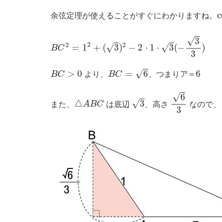
c
余弦定理が使えることがすぐにわかりますね。
B
C
2
=
1
2
+
(
3
)
2
−
2
⋅
1
⋅
3
(
−
3
3
)
√
3
2
2
2
√
√
=
1
+
(
3
)
−
2
⋅
1
⋅
3
(
−
)
B
C
3
B
C
=
6
B
C
>
0
6
√
>
0
=
6
6
B
C
より、
B
C
、つまりア＝
6
3
√
6
3
△
A
B
C
√
△
3
また、
A
B
C
は底辺
、高さ
なので、
3