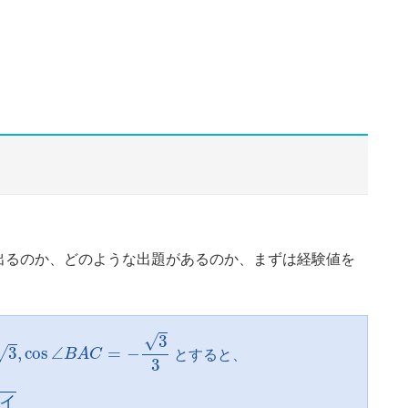
出るのか、どのような出題があるのか、まずは経験値を
s
∠
B
A
C
=
−
3
3
√
3
√
3
,
cos
∠
=
−
B
A
C
とすると、
3
ウ
イ