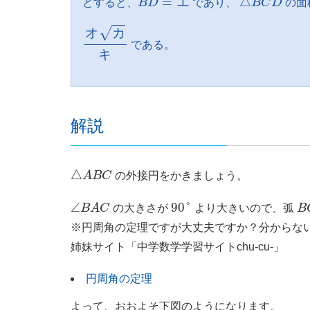
=
エ
△
とすると、
B
D
であり、
B
C
D
の面
オ
カ
キ
√
オ
カ
である。
キ
解説
△
A
B
C
△
A
B
C
の外接円をかきましょう。
∠
B
A
C
90
°
B
∠
90
°
B
A
C
の大きさが
より大きいので、弧
B
※円周角の定理ですが大丈夫ですか？分からな
姉妹サイト「中学数学学習サイトchu-cu-」
円周角の定理
よって、おおよそ下図のようになります。