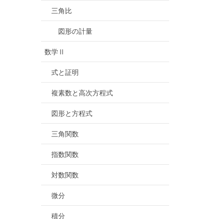
三角比
図形の計量
数学Ⅱ
式と証明
複素数と高次方程式
図形と方程式
三角関数
指数関数
対数関数
微分
積分