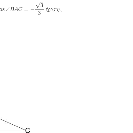
cos
∠
B
A
C
=
−
3
3
√
3
os
∠
=
−
B
A
C
なので、
3