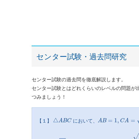
センター試験・過去問研究
センター試験の過去問を徹底解説します。
センター試験とはどれくらいのレベルの問題が
つみましょう！
A
B
=
1
,
C
A
=
3
,
co
△
A
B
C
△
=
1
,
=
【１】
A
B
C
において、
A
B
C
A
イ
√
B
C
=
ア