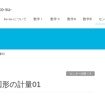
su-
ko-su-について
数学Ⅰ
数学Ⅱ
数学A
数学B
セン
01
センター試験ⅠA
図形の計量01