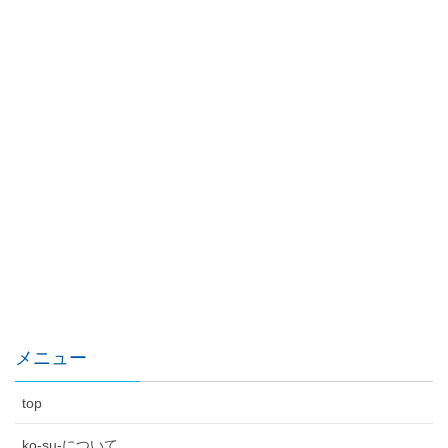
メニュー
top
ko-su-について