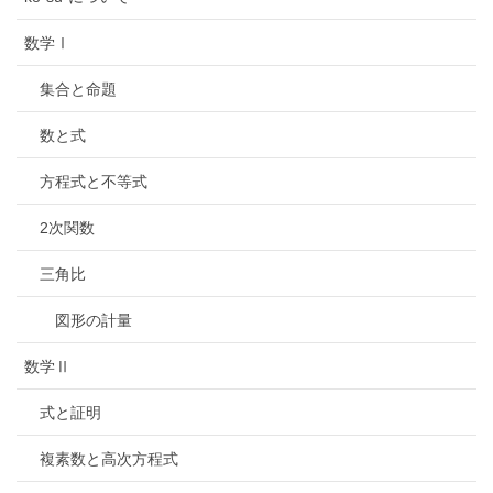
数学Ⅰ
集合と命題
数と式
方程式と不等式
2次関数
三角比
図形の計量
数学Ⅱ
式と証明
複素数と高次方程式