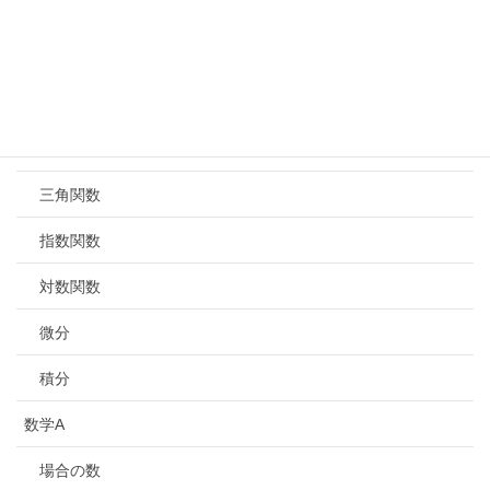
数学Ⅱ
式と証明
複素数と高次方程式
図形と方程式
三角関数
指数関数
対数関数
微分
積分
数学A
場合の数