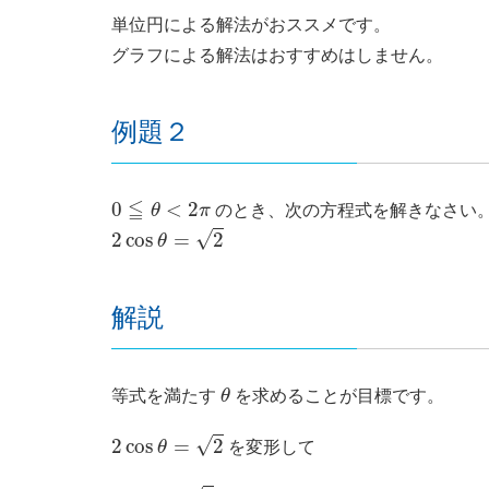
単位円による解法がおススメです。
グラフによる解法はおすすめはしません。
例題２
0
≦
θ
<
2
π
≦
0
<
2
θ
π
のとき、次の方程式を解きなさい
2
cos
θ
=
2
√
2
cos
=
2
θ
解説
θ
等式を満たす
θ
を求めることが目標です。
2
cos
θ
=
2
√
2
cos
=
2
θ
を変形して
cos
θ
=
2
2