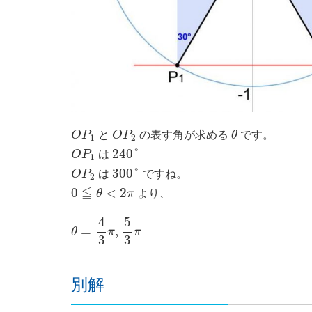
O
P
1
O
P
2
θ
O
P
と
O
P
の表す角が求める
θ
です。
1
2
240
°
O
P
1
240
°
O
P
は
1
300
°
O
P
2
300
°
O
P
は
ですね。
2
0
≦
θ
<
2
π
≦
0
<
2
θ
π
より、
θ
=
4
3
π
,
5
3
π
4
5
=
,
θ
π
π
3
3
別解