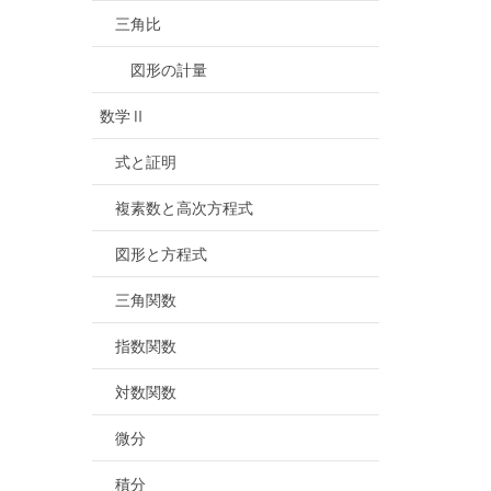
三角比
図形の計量
数学Ⅱ
式と証明
複素数と高次方程式
図形と方程式
三角関数
指数関数
対数関数
微分
積分