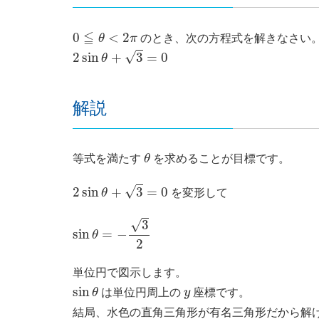
0
≦
θ
<
2
π
≦
0
<
2
θ
π
のとき、次の方程式を解きなさい
2
sin
θ
+
3
=
0
√
2
sin
+
3
=
0
θ
解説
θ
等式を満たす
θ
を求めることが目標です。
2
sin
θ
+
3
=
0
√
2
sin
+
3
=
0
θ
を変形して
sin
θ
=
−
3
2
√
3
sin
=
−
θ
2
単位円で図示します。
sin
θ
y
sin
θ
は単位円周上の
y
座標です。
結局、水色の直角三角形が有名三角形だから解