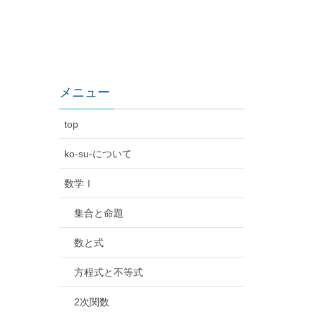
メニュー
top
ko-su-について
数学Ⅰ
集合と命題
数と式
方程式と不等式
2次関数