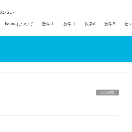
su-
ko-su-について
数学Ⅰ
数学Ⅱ
数学A
数学B
セン
三角関数