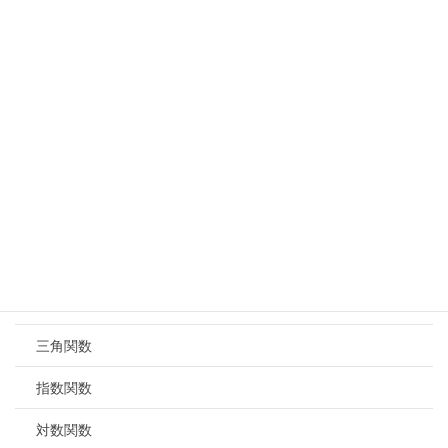
方程式と不等式
2次関数
三角比
図形の計量
数学Ⅱ
式と証明
複素数と高次方程式
図形と方程式
三角関数
指数関数
対数関数