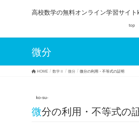
高校数学の無料オンライン学習サイトko-
top
微分
HOME
数学Ⅱ
微分
微分の利用・不等式の証明
ko-su-
微分の利用・不等式の