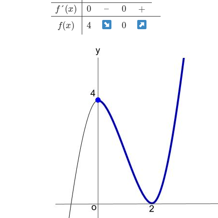
´
(
)
0
–
0
+
f
x
(
)
4
0
f
x