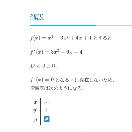
解説
f
(
x
)
=
x
3
−
3
x
2
+
4
x
+
1
3
2
(
)
=
−
3
+
4
+
1
f
x
x
x
x
とすると
f
´
(
x
)
=
3
x
2
−
6
x
+
4
2
´
(
)
=
3
−
6
+
4
f
x
x
x
D
<
0
<
0
D
より、
f
´
(
x
)
=
0
x
´
(
)
=
0
f
x
となる
x
は存在しないため、
増減表は次のようになる。
x
⋯
y
′
+
y
⋯
x
′
+
y
y