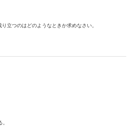
成り立つのはどのようなときか求めなさい。
る。