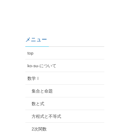
メニュー
top
ko-su-について
数学Ⅰ
集合と命題
数と式
方程式と不等式
2次関数