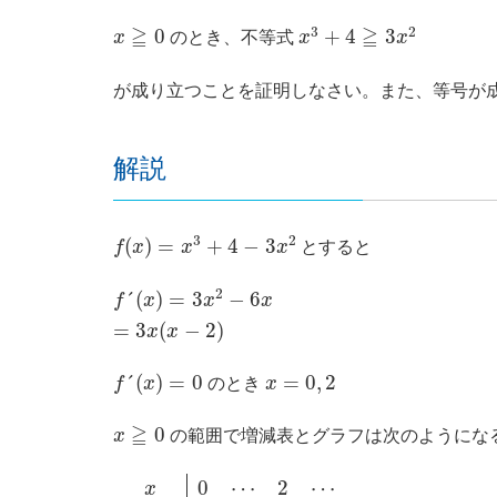
x
3
+
4
≧
3
x
2
x
≧
0
≧
≧
3
2
0
+
4
3
x
のとき、不等式
x
x
が成り立つことを証明しなさい。また、等号が
解説
f
(
x
)
=
x
3
+
4
−
3
x
2
3
2
(
)
=
+
4
−
3
f
x
x
x
とすると
f
´
(
x
)
=
3
x
2
−
6
x
2
´
(
)
=
3
−
6
f
x
x
x
=
3
x
(
x
−
2
)
=
3
(
−
2
)
x
x
f
´
(
x
)
=
0
x
=
0
,
2
´
(
)
=
0
=
0
,
2
f
x
のとき
x
x
≧
0
≧
0
x
の範囲で増減表とグラフは次のようにな
x
0
⋯
2
⋯
f
´
(
x
)
0
–
0
+
f
(
x
)
4
0
0
⋯
2
⋯
x